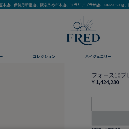
を銀座本店、伊勢丹新宿店、阪急うめだ本店、ソラリアプラザ店、GINZA SIX
ー
コレクション
ハイジュエリー
フォース10ブ
¥ 1,424,280