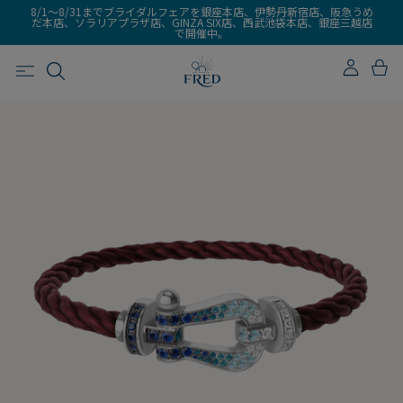
8/1～8/31までブライダルフェアを銀座本店、伊勢丹新宿店、阪急うめ
だ本店、ソラリアプラザ店、GINZA SIX店、西武池袋本店、銀座三越店
で開催中。