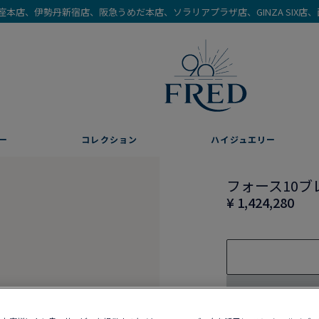
を銀座本店、伊勢丹新宿店、阪急うめだ本店、ソラリアプラザ店、GINZA SIX
ー
コレクション
ハイジュエリー
フォース10ブ
¥ 1,424,280