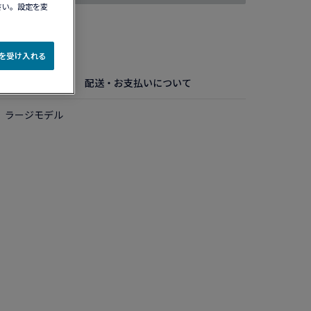
さい。設定を変
認する​
e を受け入れる
細
お手入れ方法
配送・お支払いについて
 ラージモデル