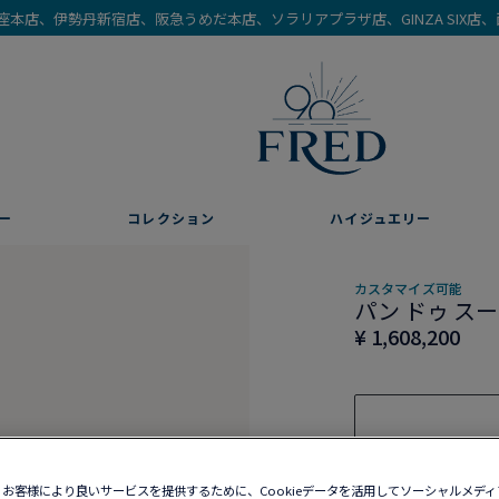
を銀座本店、伊勢丹新宿店、阪急うめだ本店、ソラリアプラザ店、GINZA SIX
ー
コレクション
ハイジュエリー
カスタマイズ可能
パン ドゥ ス
¥ 1,608,200
お客様により良いサービスを提供するために、Cookieデータを活用してソーシャルメデ