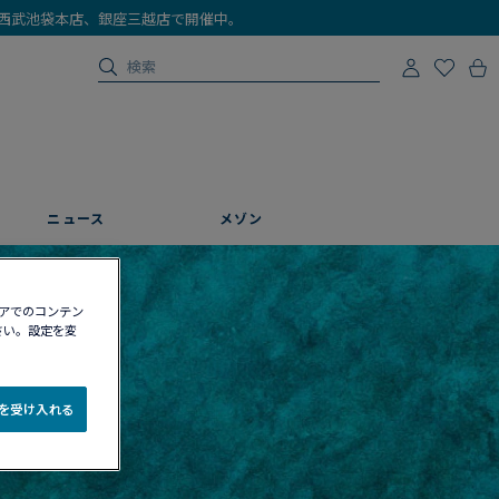
店、西武池袋本店、銀座三越店で開催中。
ニュース
メゾン
ィアでのコンテン
さい。設定を変
e を受け入れる