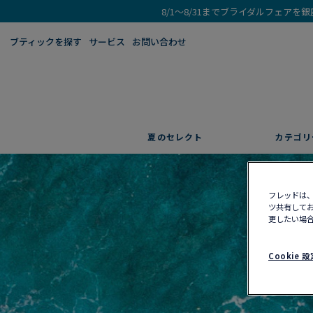
8/1～8/31までブライダルフェア
ブティックを探す​
サービス
お問い合わせ
夏のセレクト
カテゴリ
フレッドは、
ツ共有してお
更したい場合
Cookie 設