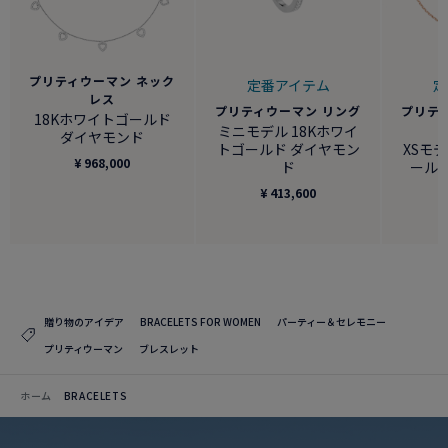
プリティウーマン ネック
定番アイテム
定
レス
プリティウーマン リング
プリテ
18Kホワイトゴールド
ミニモデル 18Kホワイ
ダイヤモンド
トゴールド ダイヤモン
XSモデ
¥ 968,000
ド
ール
¥ 413,600
贈り物のアイデア
BRACELETS FOR WOMEN
パーティー＆セレモニー
プリティウーマン
ブレスレット
ホーム
BRACELETS