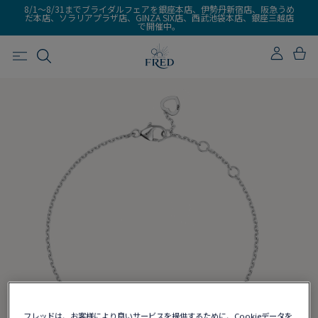
8/1～8/31までブライダルフェアを銀座本店、伊勢丹新宿店、阪急うめ
だ本店、ソラリアプラザ店、GINZA SIX店、西武池袋本店、銀座三越店
で開催中。
フレッドは、お客様により良いサービスを提供するために、Cookieデータを