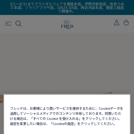
8/1～8/31までブライダルフェアを銀座本店、伊勢丹新宿店、阪急うめ
だ本店、ソラリアプラザ店、GINZA SIX店、西武池袋本店、銀座三越店
で開催中。
フレッドは、お客様により良いサービスを提供するために、Cookieデータを
活用してソーシャルメディアでのコンテンツ共有しております。同意いただ
ける場合は、「すべての Cookie を受け入れる」をクリックしてください。
設定を変更したい場合は、「Cookieの設定」をクリックしてください。