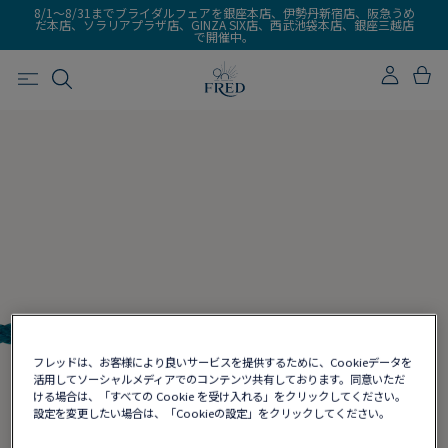
8/1～8/31までブライダルフェアを銀座本店、伊勢丹新宿店、阪急うめ
だ本店、ソラリアプラザ店、GINZA SIX店、西武池袋本店、銀座三越店
で開催中。
フレッドは、お客様により良いサービスを提供するために、Cookieデータを
活用してソーシャルメディアでのコンテンツ共有しております。同意いただ
ける場合は、「すべての Cookie を受け入れる」をクリックしてください。
設定を変更したい場合は、「Cookieの設定」をクリックしてください。