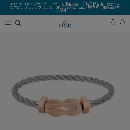
8/1～8/31までブライダルフェアを銀座本店、伊勢丹新宿店、阪急うめ
だ本店、ソラリアプラザ店、GINZA SIX店、西武池袋本店、銀座三越店
で開催中。