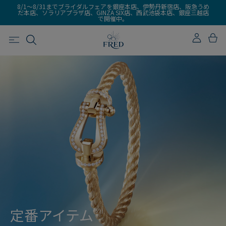
8/1～8/31までブライダルフェアを銀座本店、伊勢丹新宿店、阪急うめ
だ本店、ソラリアプラザ店、GINZA SIX店、西武池袋本店、銀座三越店
で開催中。
定番アイテム
(59)