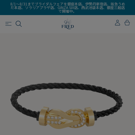
8/1～8/31までブライダルフェアを銀座本店、伊勢丹新宿店、阪急うめ
だ本店、ソラリアプラザ店、GINZA SIX店、西武池袋本店、銀座三越店
で開催中。