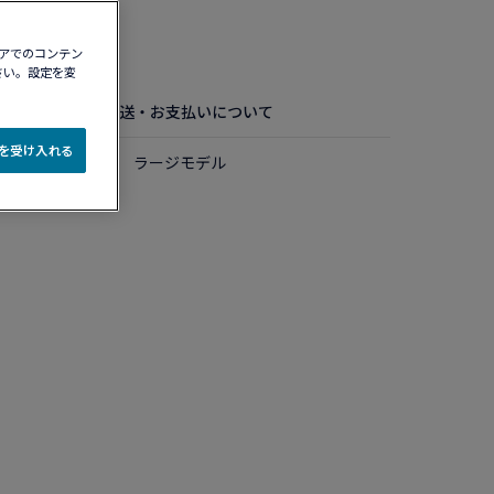
認する​
ィアでのコンテン
さい。設定を変
お手入れ方法
配送・お支払いについて
e を受け入れる
ルド ダイアモンド ラージモデル