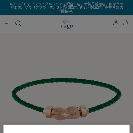
8/1～8/31までブライダルフェアを銀座本店、伊勢丹新宿店、阪急うめ
だ本店、ソラリアプラザ店、GINZA SIX店、西武池袋本店、銀座三越店
で開催中。