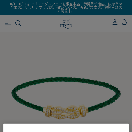
8/1～8/31までブライダルフェアを銀座本店、伊勢丹新宿店、阪急うめ
だ本店、ソラリアプラザ店、GINZA SIX店、西武池袋本店、銀座三越店
で開催中。