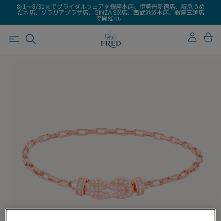
8/1～8/31までブライダルフェアを銀座本店、伊勢丹新宿店、阪急うめ
だ本店、ソラリアプラザ店、GINZA SIX店、西武池袋本店、銀座三越店
で開催中。