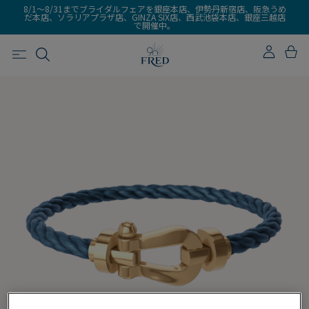
8/1～8/31までブライダルフェアを銀座本店、伊勢丹新宿店、阪急うめ
だ本店、ソラリアプラザ店、GINZA SIX店、西武池袋本店、銀座三越店
で開催中。