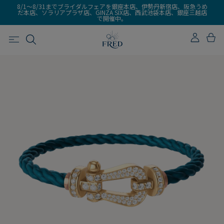
8/1～8/31までブライダルフェアを銀座本店、伊勢丹新宿店、阪急うめ
だ本店、ソラリアプラザ店、GINZA SIX店、西武池袋本店、銀座三越店
で開催中。