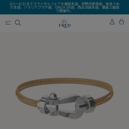
8/1～8/31までブライダルフェアを銀座本店、伊勢丹新宿店、阪急うめ
だ本店、ソラリアプラザ店、GINZA SIX店、西武池袋本店、銀座三越店
で開催中。