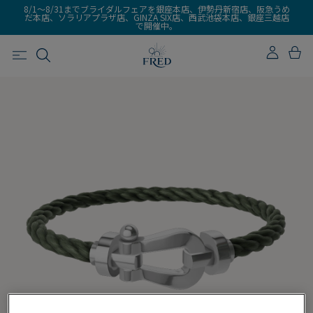
8/1～8/31までブライダルフェアを銀座本店、伊勢丹新宿店、阪急うめ
だ本店、ソラリアプラザ店、GINZA SIX店、西武池袋本店、銀座三越店
で開催中。