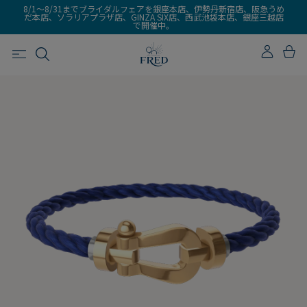
8/1～8/31までブライダルフェアを銀座本店、伊勢丹新宿店、阪急うめ
だ本店、ソラリアプラザ店、GINZA SIX店、西武池袋本店、銀座三越店
で開催中。