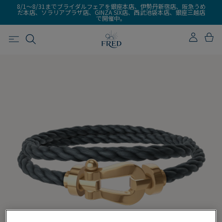
8/1～8/31までブライダルフェアを銀座本店、伊勢丹新宿店、阪急うめ
だ本店、ソラリアプラザ店、GINZA SIX店、西武池袋本店、銀座三越店
で開催中。