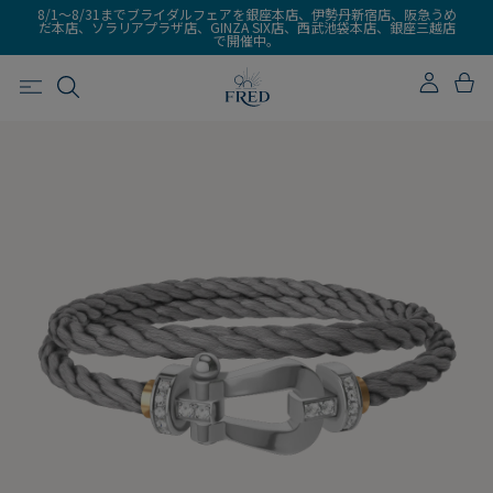
8/1～8/31までブライダルフェアを銀座本店、伊勢丹新宿店、阪急うめ
だ本店、ソラリアプラザ店、GINZA SIX店、西武池袋本店、銀座三越店
で開催中。