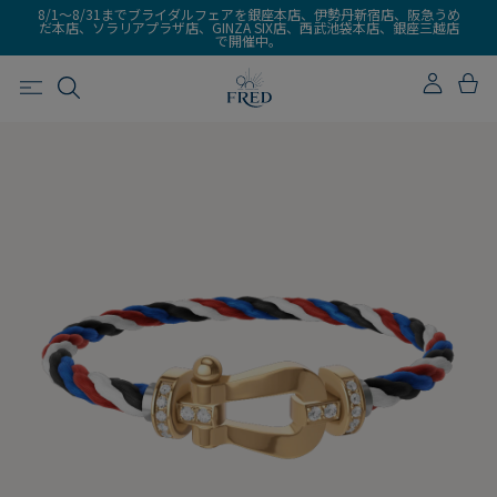
8/1～8/31までブライダルフェアを銀座本店、伊勢丹新宿店、阪急うめ
だ本店、ソラリアプラザ店、GINZA SIX店、西武池袋本店、銀座三越店
で開催中。