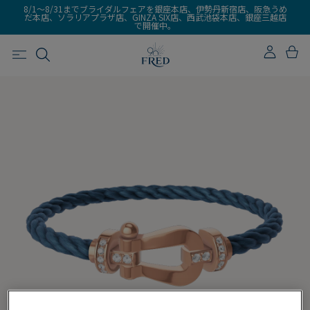
8/1～8/31までブライダルフェアを銀座本店、伊勢丹新宿店、阪急うめ
だ本店、ソラリアプラザ店、GINZA SIX店、西武池袋本店、銀座三越店
で開催中。