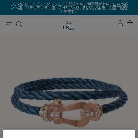
8/1～8/31までブライダルフェアを銀座本店、伊勢丹新宿店、阪急うめ
だ本店、ソラリアプラザ店、GINZA SIX店、西武池袋本店、銀座三越店
で開催中。