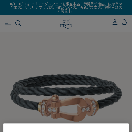
8/1～8/31までブライダルフェアを銀座本店、伊勢丹新宿店、阪急うめ
だ本店、ソラリアプラザ店、GINZA SIX店、西武池袋本店、銀座三越店
で開催中。