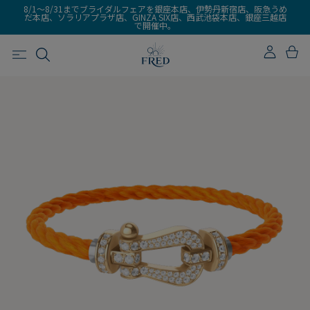
8/1～8/31までブライダルフェアを銀座本店、伊勢丹新宿店、阪急うめ
だ本店、ソラリアプラザ店、GINZA SIX店、西武池袋本店、銀座三越店
で開催中。