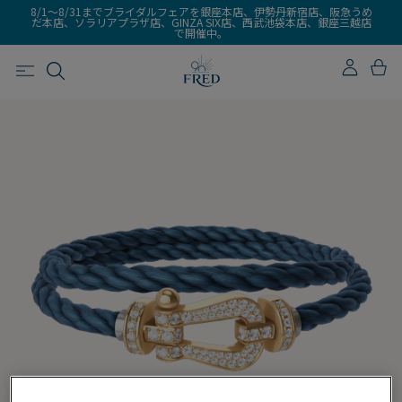
8/1～8/31までブライダルフェアを銀座本店、伊勢丹新宿店、阪急うめ
だ本店、ソラリアプラザ店、GINZA SIX店、西武池袋本店、銀座三越店
で開催中。