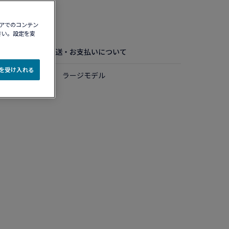
認する​
ィアでのコンテン
さい。設定を変
お手入れ方法
配送・お支払いについて
e を受け入れる
ルド ダイアモンド ラージモデル