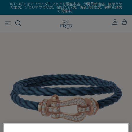
8/1～8/31までブライダルフェアを銀座本店、伊勢丹新宿店、阪急うめ
だ本店、ソラリアプラザ店、GINZA SIX店、西武池袋本店、銀座三越店
で開催中。