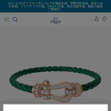
8/1～8/31までブライダルフェアを銀座本店、伊勢丹新宿店、阪急うめ
だ本店、ソラリアプラザ店、GINZA SIX店、西武池袋本店、銀座三越店
で開催中。