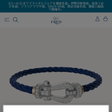
8/1～8/31までブライダルフェアを銀座本店、伊勢丹新宿店、阪急うめ
だ本店、ソラリアプラザ店、GINZA SIX店、西武池袋本店、銀座三越店
で開催中。