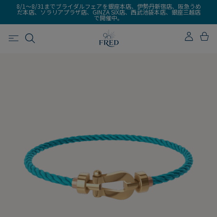
8/1～8/31までブライダルフェアを銀座本店、伊勢丹新宿店、阪急うめ
だ本店、ソラリアプラザ店、GINZA SIX店、西武池袋本店、銀座三越店
で開催中。