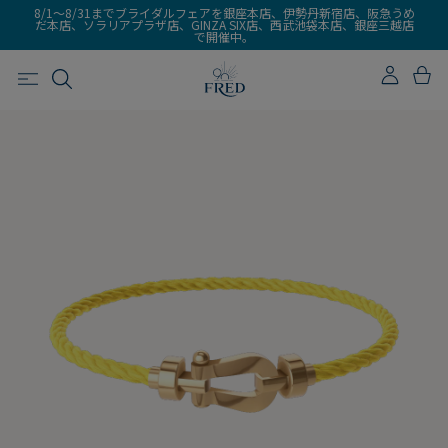
8/1～8/31までブライダルフェアを銀座本店、伊勢丹新宿店、阪急うめ
だ本店、ソラリアプラザ店、GINZA SIX店、西武池袋本店、銀座三越店
で開催中。