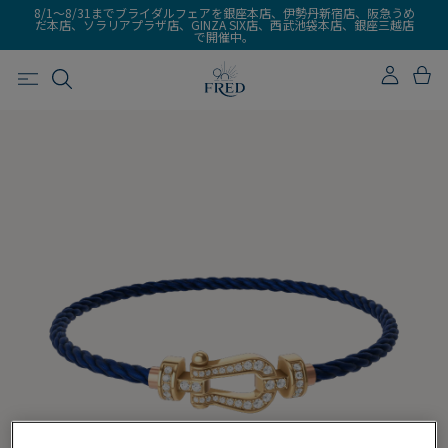
8/1～8/31までブライダルフェアを銀座本店、伊勢丹新宿店、阪急うめ
だ本店、ソラリアプラザ店、GINZA SIX店、西武池袋本店、銀座三越店
で開催中。