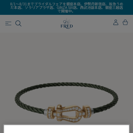
8/1～8/31までブライダルフェアを銀座本店、伊勢丹新宿店、阪急うめ
だ本店、ソラリアプラザ店、GINZA SIX店、西武池袋本店、銀座三越店
で開催中。