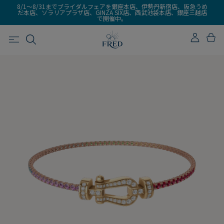
8/1～8/31までブライダルフェアを銀座本店、伊勢丹新宿店、阪急うめ
だ本店、ソラリアプラザ店、GINZA SIX店、西武池袋本店、銀座三越店
で開催中。