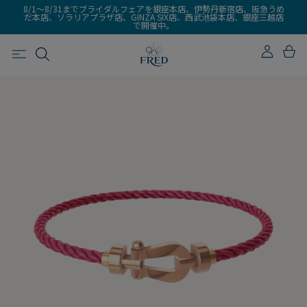
8/1～8/31までブライダルフェアを銀座本店、伊勢丹新宿店、阪急うめ
だ本店、ソラリアプラザ店、GINZA SIX店、西武池袋本店、銀座三越店
で開催中。