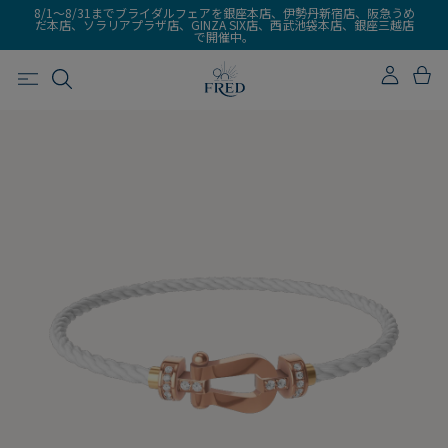
8/1～8/31までブライダルフェアを銀座本店、伊勢丹新宿店、阪急うめ
だ本店、ソラリアプラザ店、GINZA SIX店、西武池袋本店、銀座三越店
で開催中。