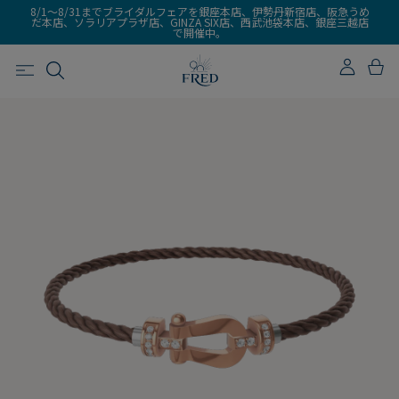
8/1～8/31までブライダルフェアを銀座本店、伊勢丹新宿店、阪急うめ
だ本店、ソラリアプラザ店、GINZA SIX店、西武池袋本店、銀座三越店
で開催中。