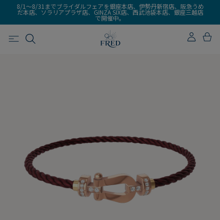
8/1～8/31までブライダルフェアを銀座本店、伊勢丹新宿店、阪急うめ
だ本店、ソラリアプラザ店、GINZA SIX店、西武池袋本店、銀座三越店
で開催中。