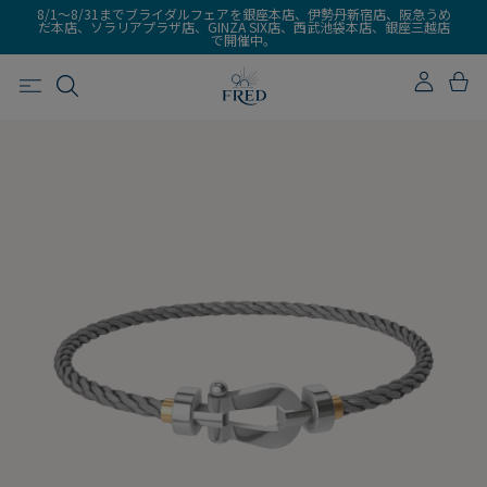
8/1～8/31までブライダルフェアを銀座本店、伊勢丹新宿店、阪急うめ
だ本店、ソラリアプラザ店、GINZA SIX店、西武池袋本店、銀座三越店
で開催中。