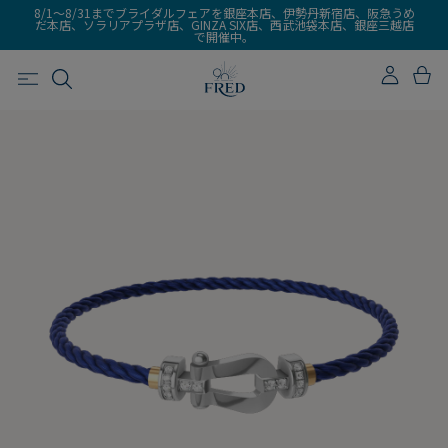
8/1～8/31までブライダルフェアを銀座本店、伊勢丹新宿店、阪急うめ
だ本店、ソラリアプラザ店、GINZA SIX店、西武池袋本店、銀座三越店
で開催中。