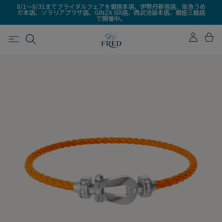
8/1～8/31までブライダルフェアを銀座本店、伊勢丹新宿店、阪急うめ
だ本店、ソラリアプラザ店、GINZA SIX店、西武池袋本店、銀座三越店
で開催中。