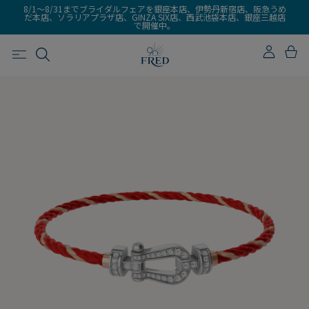
8/1～8/31までブライダルフェアを銀座本店、伊勢丹新宿店、阪急うめ
だ本店、ソラリアプラザ店、GINZA SIX店、西武池袋本店、銀座三越店
で開催中。