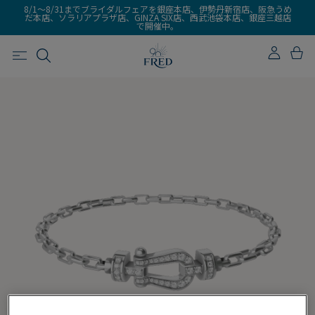
8/1～8/31までブライダルフェアを銀座本店、伊勢丹新宿店、阪急うめ
だ本店、ソラリアプラザ店、GINZA SIX店、西武池袋本店、銀座三越店
で開催中。