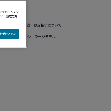
認する​
ィアでのコンテン
さい。設定を変
お手入れ方法
配送・お支払いについて
e を受け入れる
ルド ＆ カラーストーン ラージモデル