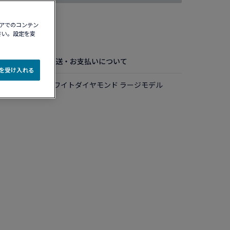
ィアでのコンテン
認する​
さい。設定を変
お手入れ方法
配送・お支払いについて
e を受け入れる
ルド、ブラック＆ホワイトダイヤモンド ラージモデル