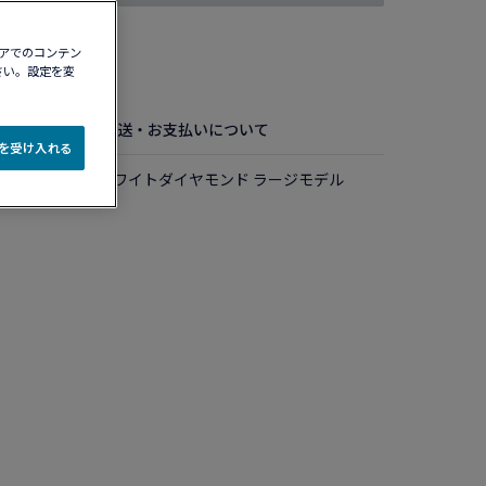
ィアでのコンテン
認する​
さい。設定を変
お手入れ方法
配送・お支払いについて
e を受け入れる
ルド、ブラック＆ホワイトダイヤモンド ラージモデル