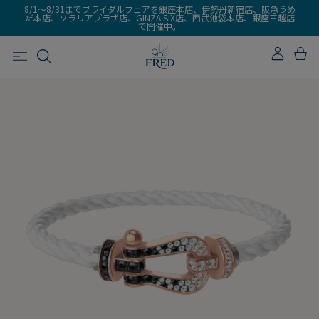
8/1～8/31までブライダルフェアを銀座本店、伊勢丹新宿店、阪急うめ
だ本店、ソラリアプラザ店、GINZA SIX店、西武池袋本店、銀座三越店
で開催中。